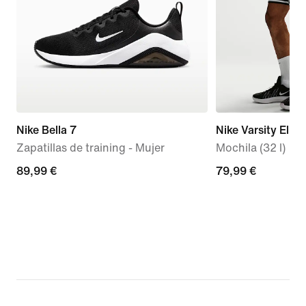
Nike Bella 7
Nike Varsity Elite
Zapatillas de training - Mujer
Mochila (32 l)
89,99 €
89,99 €
79,99 €
79,99 €