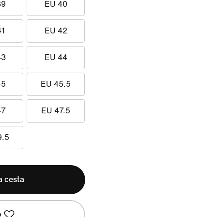
39
EU 40
41
EU 42
43
EU 44
45
EU 45.5
47
EU 47.5
9.5
a cesta
o