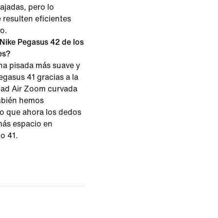
ajadas, pero lo
 resulten eficientes
mo.
 Nike Pegasus 42 de los
es?
na pisada más suave y
gasus 41 gracias a la
dad Air Zoom curvada
mbién hemos
 lo que ahora los dedos
más espacio en
o 41.