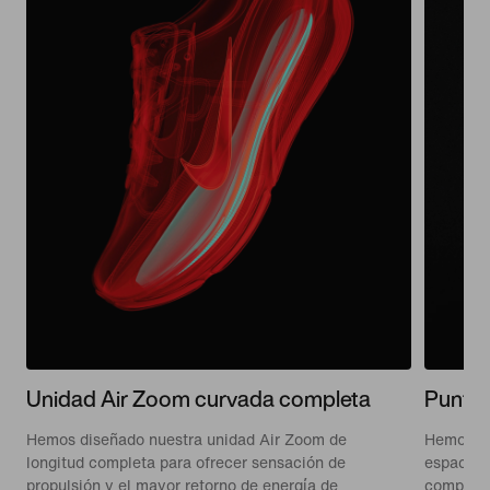
Unidad Air Zoom curvada completa
Punter
Hemos diseñado nuestra unidad Air Zoom de
Hemos ac
longitud completa para ofrecer sensación de
espacio e
propulsión y el mayor retorno de energía de
comparac