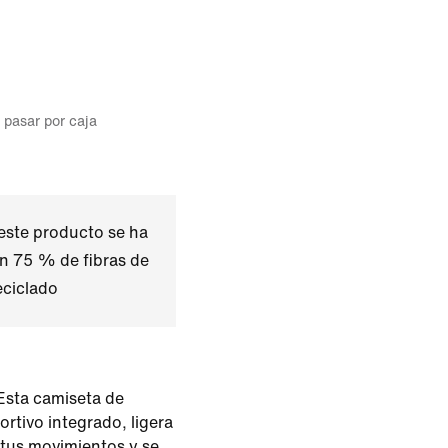
l pasar por caja
este producto se ha
n 75 % de fibras de
eciclado
 Esta camiseta de
ortivo integrado, ligera
 tus movimientos y se