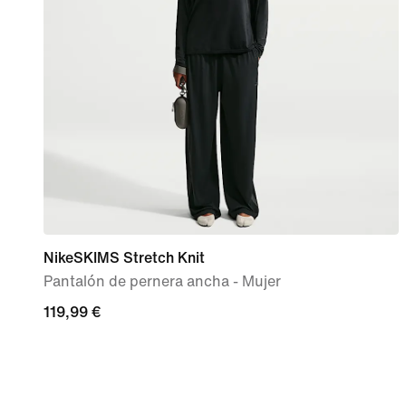
NikeSKIMS Stretch Knit
Pantalón de pernera ancha - Mujer
119,99 €
119,99 €