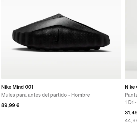
Nike Mind 001
Nike
Mules para antes del partido - Hombre
Panta
1 Dri
89,99 €
89,99 €
curre
31,49
44,9
price
31,49