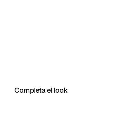
Completa el look
Item 3 of 3
Comprar este look