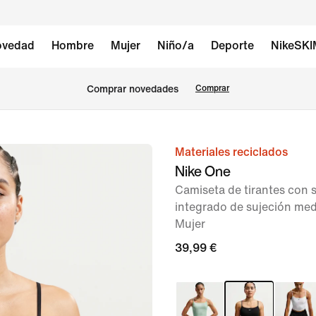
vedad
Hombre
Mujer
Niño/a
Deporte
NikeSK
Comprar novedades
Comprar
Materiales reciclados
Imagen
Nike One
1
Camiseta de tirantes con 
de
integrado de sujeción med
6
Mujer
39,99 €