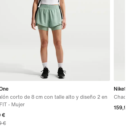
 One
NikeSKIMS 
lón corto de 8 cm con talle alto y diseño 2 en
Chaqueta o
-FIT - Mujer
159,99 €
159,99 €
nt
 €
9 €
 €,