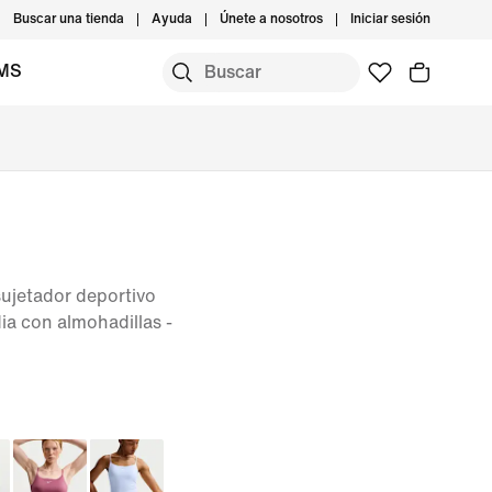
Buscar una tienda
Ayuda
Únete a nosotros
Iniciar sesión
IMS
sujetador deportivo
ia con almohadillas -