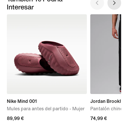
Interesar
Nike Mind 001
Jordan Brooklyn
Mules para antes del partido - Mujer
Pantalón chino 
89,99 €
89,99 €
74,99 €
74,99 €