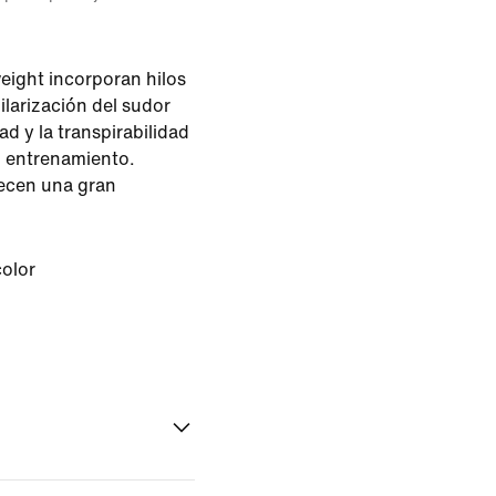
eight incorporan hilos
ilarización del sudor
d y la transpirabilidad
l entrenamiento.
recen una gran
color