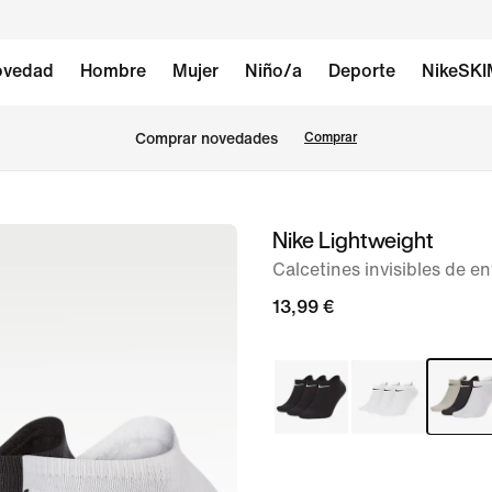
vedad
Hombre
Mujer
Niño/a
Deporte
NikeSK
Comprar novedades
Comprar
Nike Lightweight
Imagen
1
Calcetines invisibles de e
de
13,99 €
2