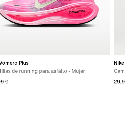
 Vomero Plus
Nike Miler
illas de running para asfalto - Mujer
Camiseta d
99 €
99 €
29,99 €
29,99 €