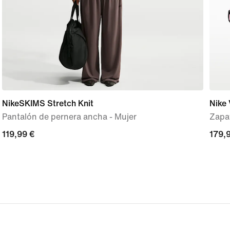
NikeSKIMS Stretch Knit
Nike
Pantalón de pernera ancha - Mujer
Zapat
119,99 €
119,99 €
179,
179,