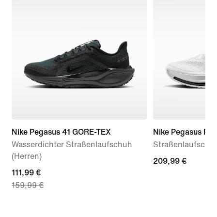
Nike Pegasus 41 GORE-TEX
Nike Pegasus Pr
Wasserdichter Straßenlaufschuh
Straßenlaufschuh
(Herren)
209,99 €
209,99 €
current
111,99 €
159,99 €
price
111,99 €,
original