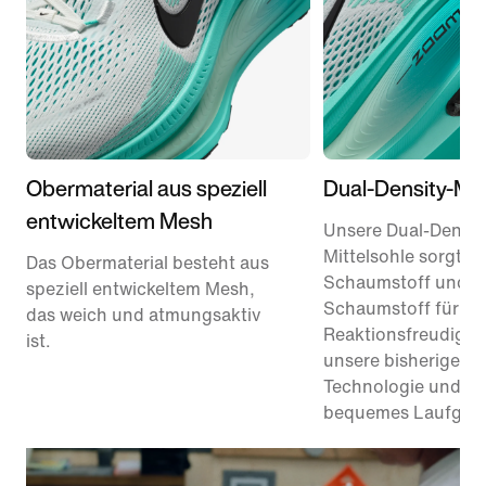
Obermaterial aus speziell
Dual-Density-Mit
entwickeltem Mesh
Unsere Dual-Densit
Mittelsohle sorgt m
Das Obermaterial besteht aus
Schaumstoff und R
speziell entwickeltem Mesh,
Schaumstoff für 1
das weich und atmungsaktiv
Reaktionsfreudigkei
ist.
unsere bisherige Re
Technologie und bie
bequemes Laufgefü