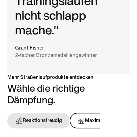
Trainingsläufen
nicht schlapp
mache."
Grant Fisher
2-facher Bronzemedaillengewinner
Mehr Straßenlaufprodukte entdecken
Wähle die richtige
Dämpfung.
Reaktionsfreudig
Maximal
Stü