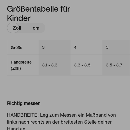
Größentabelle für
Kinder
Zoll
cm
3
4
5
Größe
Handbreite
3.1 - 3.3
3.3 - 3.5
3.5 - 3.7
(Zoll)
Richtig messen
HANDBREITE: Leg zum Messen ein Maßband von
links nach rechts an der breitesten Stelle deiner
Hand an.