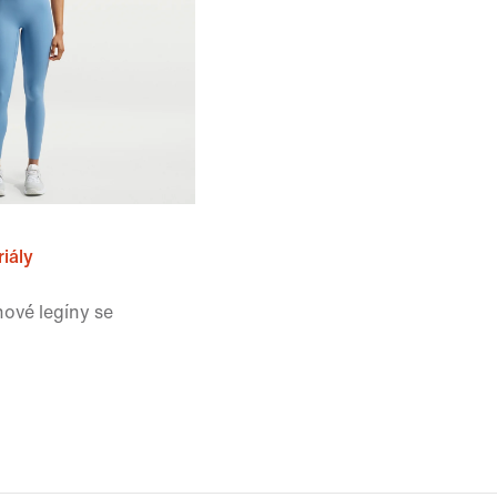
iály
nové legíny se