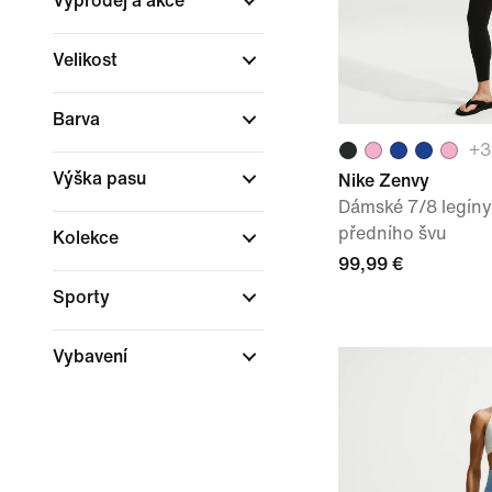
Výprodej a akce
Velikost
Barva
+
3
Výška pasu
Nike Zenvy
Dámské 7/8 legín
předního švu
Kolekce
99,99 €
Sporty
Vybavení