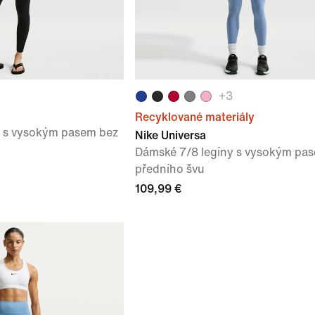
+
3
Recyklované materiály
y s vysokým pasem bez
Nike Universa
Dámské 7/8 legíny s vysokým pa
předního švu
109,99 €