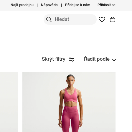
Najít prodejnu
Nápověda
Přidej se k nám
Přihlásit se
Skrýt filtry
Řadit podle