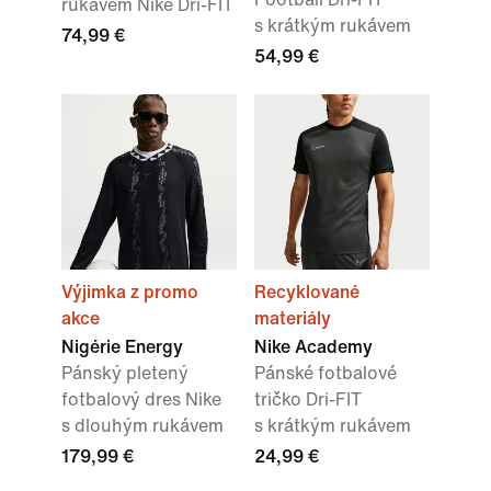
rukávem Nike Dri-FIT
s krátkým rukávem
74,99 €
54,99 €
Výjimka z promo
Recyklované
akce
materiály
Nigérie Energy
Nike Academy
Pánský pletený
Pánské fotbalové
fotbalový dres Nike
tričko Dri-FIT
s dlouhým rukávem
s krátkým rukávem
179,99 €
24,99 €