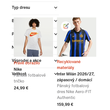
Typ dresu
Barva
Pohlaví
(1)
Nakupovat podle ceny
Výprodej a akce
Recyklované
Právě dorazilo
materiály
Nike
Velikost
Inter Milán 2026/27,
Pánské fotbalové
zápasový / domácí
tričko
Pánský fotbalový
24,99 €
dres Nike Aero-FIT
Authentic
159,99 €