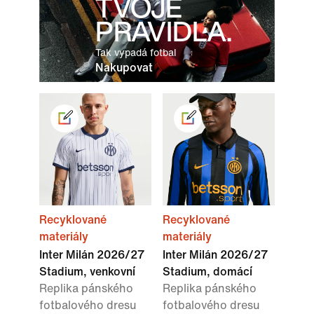
TVOJE
PRAVIDLA.
Tak vypadá fotbal
Nakupovat
Recyklované
Recyklované
materiály
materiály
Inter Milán 2026/27
Inter Milán 2026/27
Stadium, venkovní
Stadium, domácí
Replika pánského
Replika pánského
fotbalového dresu
fotbalového dresu