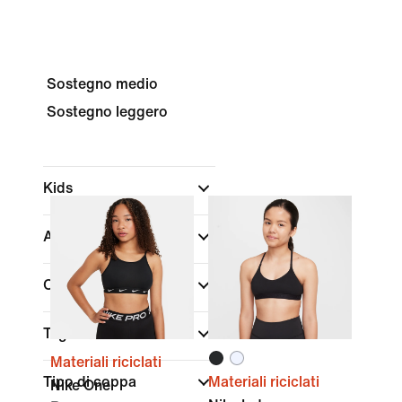
Sostegno medio
Sostegno leggero
Kids
Acquista per prezzo
Colore
Taglia/Misura
Materiali riciclati
Tipo di coppa
Materiali riciclati
Nike One