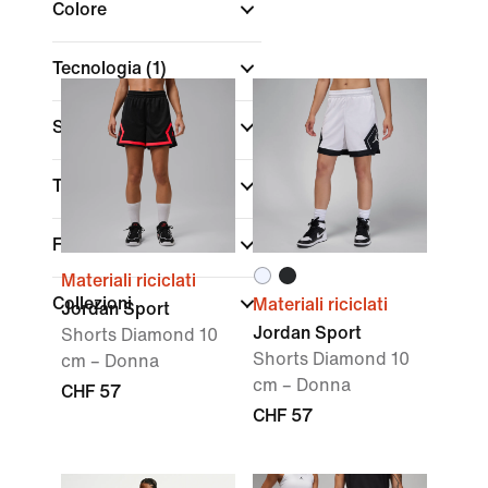
Colore
Tecnologia
(1)
Sconti e offerte
Taglia/Misura
Fit
Materiali riciclati
Collezioni
Materiali riciclati
Jordan Sport
Jordan Sport
Shorts Diamond 10
Shorts Diamond 10
cm – Donna
cm – Donna
CHF 57
CHF 57