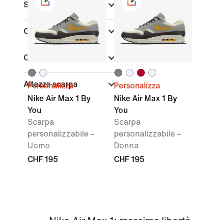
Sconti e offerte
Colore
Collezioni
Altezza scarpa
Personalizza
Personalizza
Nike Air Max 1 By
Nike Air Max 1 By
You
You
Scarpa
Scarpa
personalizzabile –
personalizzabile –
Uomo
Donna
CHF 195
CHF 195