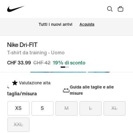
Tutti i nuovi arrivi
Acquista
Nike Dri-FIT
T-shirt da training - Uomo
CHF 33.99
CHF 42
19% di sconto
Valutazione alta
Seleziona la
Guida alle taglie e alle
taglia/misura
misure
XS
S
M
L
XL
XXL