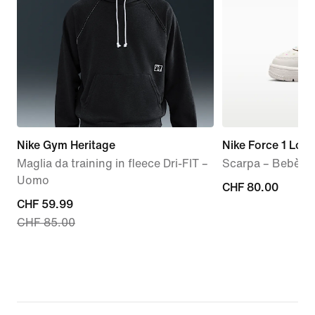
Nike Gym Heritage
Nike Force 1 Low
Maglia da training in fleece Dri-FIT –
Scarpa – Bebè e
Uomo
CHF
CHF 80.00
current
CHF 59.99
80.00
CHF 85.00
price
CHF
59.99,
original
price