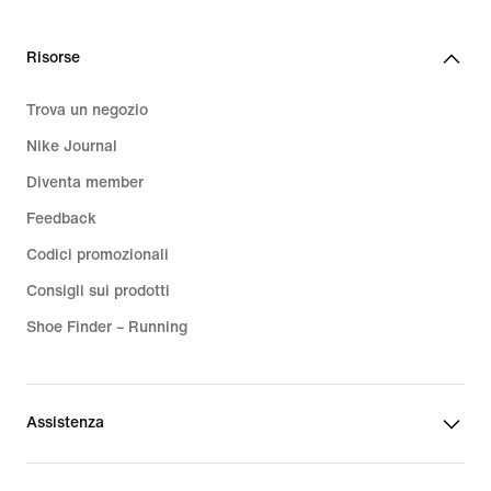
CHF
85.00
Risorse
Trova un negozio
Nike Journal
Diventa member
Feedback
Codici promozionali
Consigli sui prodotti
Shoe Finder – Running
Assistenza