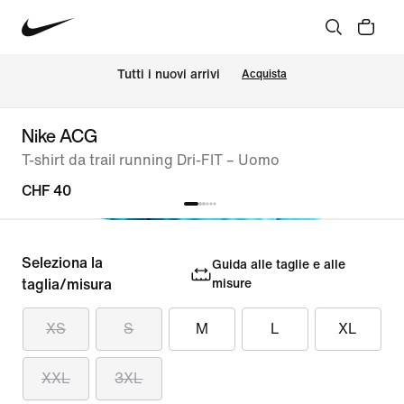
Tutti i nuovi arrivi
Acquista
Nike ACG
T-shirt da trail running Dri-FIT – Uomo
CHF 40
Seleziona la
Guida alle taglie e alle
taglia/misura
misure
XS
S
M
L
XL
XXL
3XL