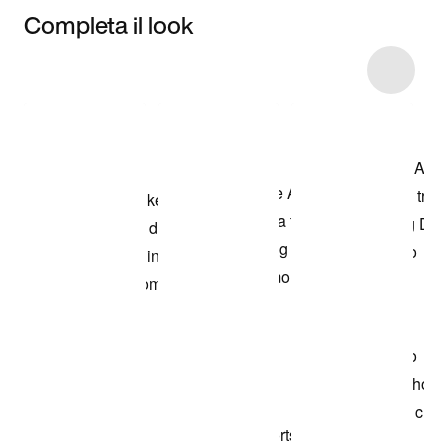
Completa il look
Item 3 of 6
Acquista il
modello