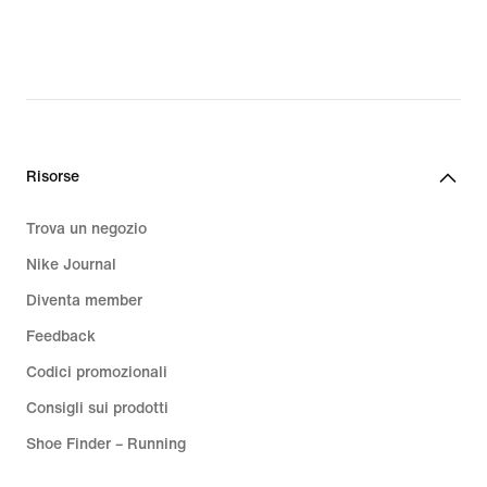
CHF
168.99,
original
price
CHF
240.00
Risorse
Trova un negozio
Nike Journal
Diventa member
Feedback
Codici promozionali
Consigli sui prodotti
Shoe Finder – Running