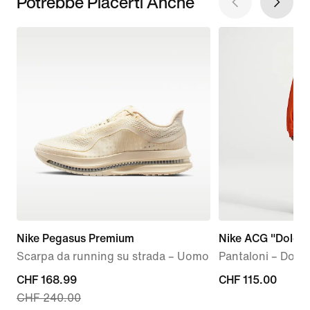
Potrebbe Piacerti Anche
Nike Pegasus Premium
Nike ACG "Dolomi
Scarpa da running su strada – Uomo
Pantaloni – Donn
current
CHF 168.99
CHF
CHF 115.00
CHF 240.00
price
115.00