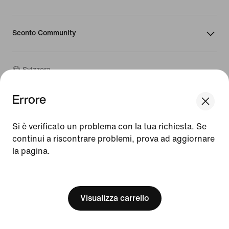
Sconto Community
Svizzera
Errore
©
2026
Nike, Inc. Tutti i diritti riservati
We think you are in United States.
Guide
Update your location?
Si è verificato un problema con la tua richiesta. Se
Condizioni d'uso
continui a riscontrare problemi, prova ad aggiornare
Condizioni di vendita
Dati aziendali
la pagina.
Svizzera
United States
Informativa sulla privacy e sui cookie
[ Code: D1B61E47 ]
Impostazioni relative a privacy e cookie
Visualizza carrello