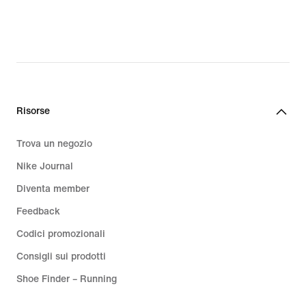
CHF
168.99,
original
price
CHF
240.00
Risorse
Trova un negozio
Nike Journal
Diventa member
Feedback
Codici promozionali
Consigli sui prodotti
Shoe Finder – Running