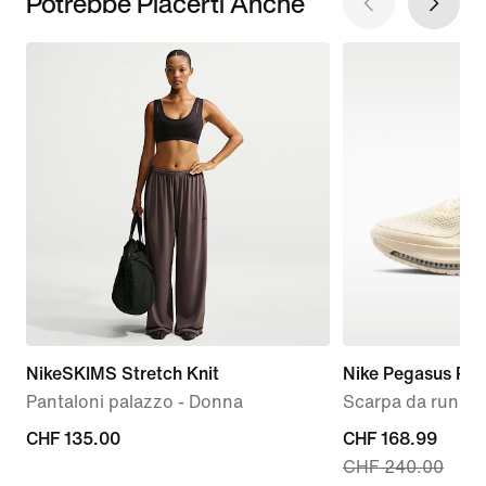
Potrebbe Piacerti Anche
NikeSKIMS Stretch Knit
Nike Pegasus Pr
Pantaloni palazzo - Donna
Scarpa da runnin
CHF
CHF 135.00
current
CHF 168.99
CHF 240.00
135.00
price