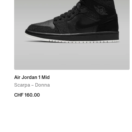
Air Jordan 1 Mid
Scarpa – Donna
CHF
CHF 160.00
160.00