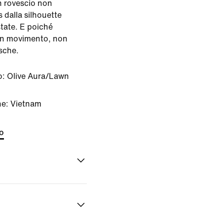
n rovescio non
 dalla silhouette
state. E poiché
in movimento, non
sche.
o:
Olive Aura/Lawn
ne: Vietnam
to