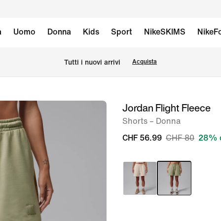
à
Uomo
Donna
Kids
Sport
NikeSKIMS
NikeFo
Tutti i nuovi arrivi
Acquista
Jordan Flight Fleece
immagine
1
Shorts – Donna
di
CHF 56.99
CHF 80
28% d
8