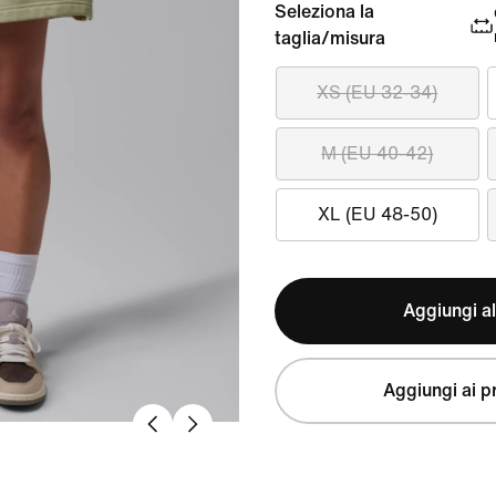
Seleziona la
taglia/misura
XS (EU 32-34)
M (EU 40-42)
XL (EU 48-50)
Aggiungi al
Aggiungi ai pr