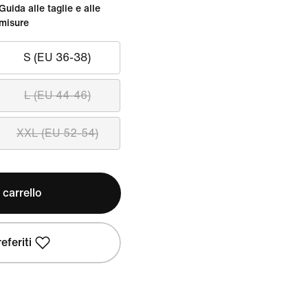
Guida alle taglie e alle
misure
S (EU 36-38)
L (EU 44-46)
XXL (EU 52-54)
 carrello
eferiti