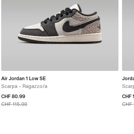
Air Jordan 1 Low SE
Jord
Scarpa – Ragazzo/a
Scar
current
CHF 80.99
curre
CHF 
CHF 115.00
CHF 
price
price
CHF
CHF
80.99,
101.9
original
origi