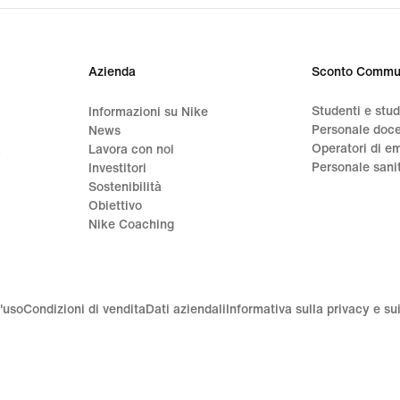
price
price
CHF
CHF
115.00
145.
Azienda
Sconto Commu
Studenti e stu
Informazioni su Nike
Personale doc
News
Operatori di e
a
Lavora con noi
Personale sani
Investitori
Sostenibilità
Obiettivo
Nike Coaching
'uso
Condizioni di vendita
Dati aziendali
Informativa sulla privacy e su