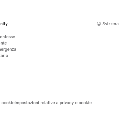
00
nity
Svizzera
dentesse
ente
mergenza
tario
i cookie
Impostazioni relative a privacy e cookie