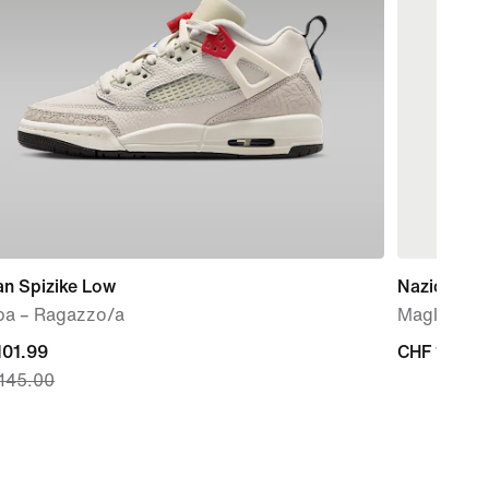
an Spizike Low
Nazionale 
pa – Ragazzo/a
Maglia da 
nt
101.99
CHF
CHF 185.0
145.00
185.00
9,
nal