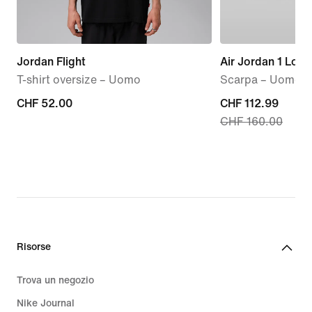
Jordan Flight
Air Jordan 1 Low
T-shirt oversize – Uomo
Scarpa – Uomo
CHF
CHF 52.00
current
CHF 112.99
CHF 160.00
52.00
price
CHF
112.99,
original
price
CHF
160.00
Risorse
Trova un negozio
Nike Journal