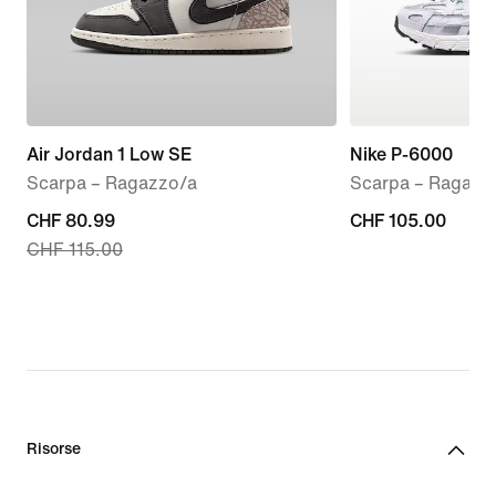
Air Jordan 1 Low SE
Nike P-6000
Scarpa – Ragazzo/a
Scarpa – Ragazz
current
CHF 80.99
CHF
CHF 105.00
CHF 115.00
price
105.00
CHF
80.99,
original
price
CHF
115.00
Risorse