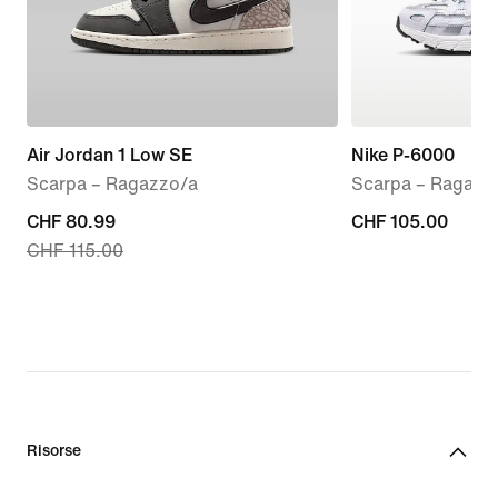
Air Jordan 1 Low SE
Nike P-6000
Scarpa – Ragazzo/a
Scarpa – Ragazz
current
CHF 80.99
CHF
CHF 105.00
CHF 115.00
price
105.00
CHF
80.99,
original
price
CHF
115.00
Risorse