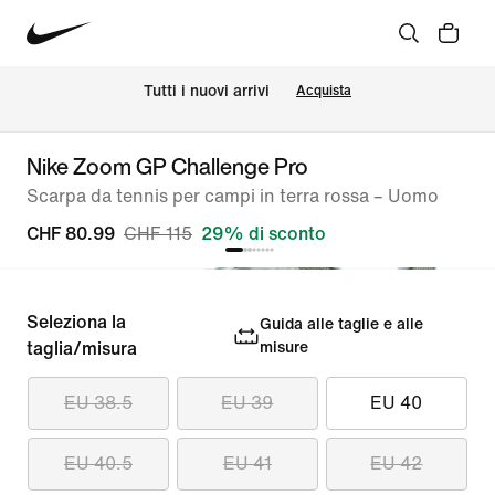
Tutti i nuovi arrivi
Acquista
Nike Zoom GP Challenge Pro
Scarpa da tennis per campi in terra rossa – Uomo
CHF 80.99
CHF 115
29% di sconto
Seleziona la
Guida alle taglie e alle
taglia/misura
misure
EU 38.5
EU 39
EU 40
EU 40.5
EU 41
EU 42