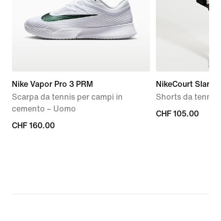
Nike Vapor Pro 3 PRM
NikeCourt Slam
Scarpa da tennis per campi in
Shorts da tennis
cemento – Uomo
CHF
CHF 105.00
CHF
CHF 160.00
105.00
160.00