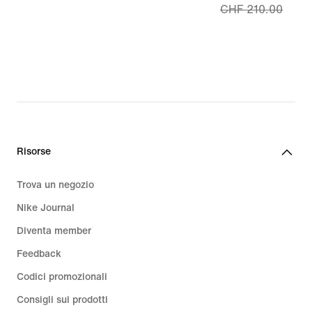
CHF 210.00
170.00
price
CHF
147.99,
original
price
CHF
210.00
Risorse
Trova un negozio
Nike Journal
Diventa member
Feedback
Codici promozionali
Consigli sui prodotti