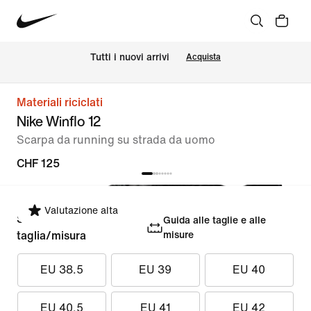
Tutti i nuovi arrivi
Acquista
Materiali riciclati
Nike Winflo 12
Scarpa da running su strada da uomo
CHF 125
Valutazione alta
Seleziona la
Guida alle taglie e alle
taglia/misura
misure
EU 38.5
EU 39
EU 40
EU 40.5
EU 41
EU 42