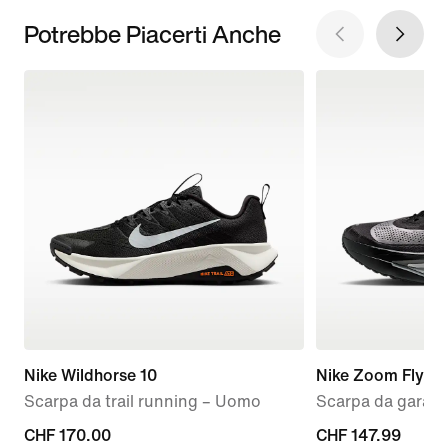
Potrebbe Piacerti Anche
Nike Wildhorse 10
Nike Zoom Fly 6
Scarpa da trail running – Uomo
Scarpa da gara s
CHF
CHF 170.00
current
CHF 147.99