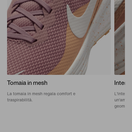
Tomaia in mesh
Inters
La tomaia in mesh regala comfort e
L'intersu
traspirabilità.
un'ammort
geometria