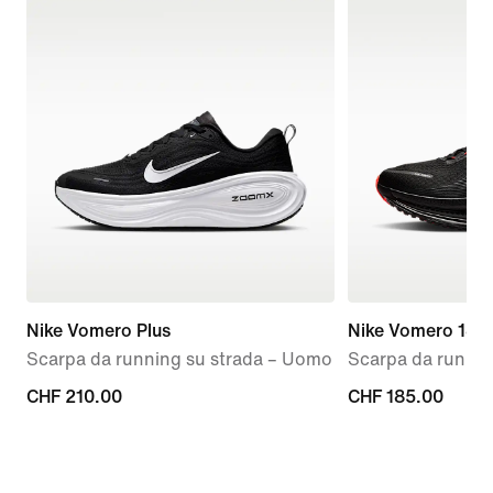
Nike Vomero Plus
Nike Vomero 18
Scarpa da running su strada – Uomo
Scarpa da runnin
CHF
CHF 210.00
CHF
CHF 185.00
210.00
185.00