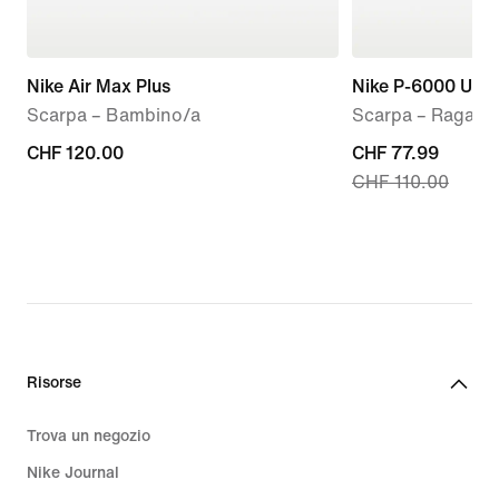
Nike Air Max Plus
Nike P-6000 Utili
Scarpa – Bambino/a
Scarpa – Ragazz
CHF
CHF 120.00
current
CHF 77.99
CHF 110.00
120.00
price
CHF
77.99,
original
price
CHF
110.00
Risorse
Trova un negozio
Nike Journal