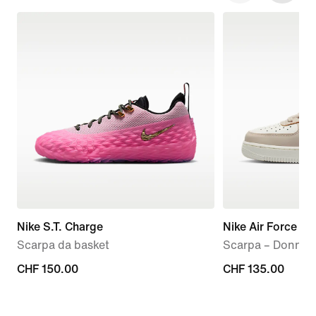
Nike S.T. Charge
Nike Air Force 1 '
Scarpa da basket
Scarpa – Donna
CHF
CHF 150.00
CHF
CHF 135.00
150.00
135.00