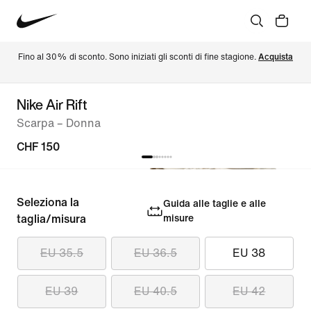
Fino al 30% di sconto. Sono iniziati gli sconti di fine stagione. 
Acquista
Nike Air Rift
Scarpa – Donna
CHF 150
Seleziona la
Guida alle taglie e alle
taglia/misura
misure
EU 35.5
EU 36.5
EU 38
EU 39
EU 40.5
EU 42