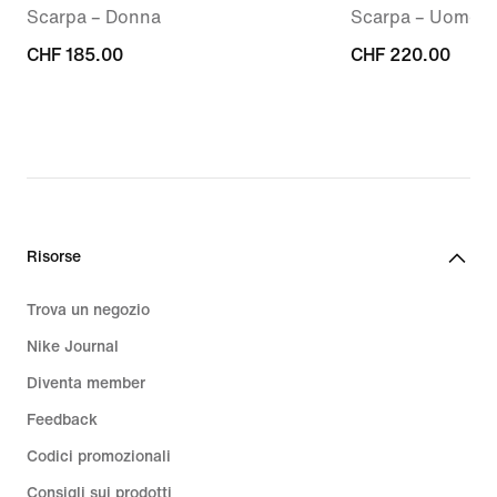
Scarpa – Donna
Scarpa – Uomo
CHF
CHF 185.00
CHF
CHF 220.00
185.00
220.00
Risorse
Trova un negozio
Nike Journal
Diventa member
Feedback
Codici promozionali
Consigli sui prodotti