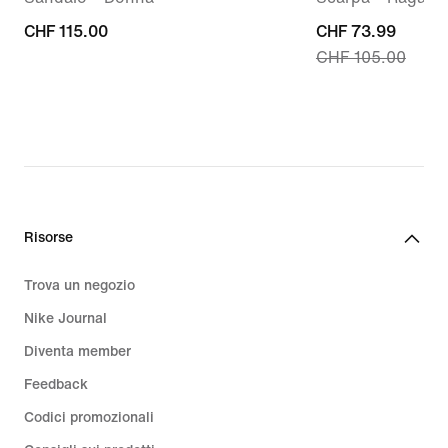
CHF
CHF 115.00
current
CHF 73.99
CHF 105.00
115.00
price
CHF
73.99,
original
price
CHF
105.00
Risorse
Trova un negozio
Nike Journal
Diventa member
Feedback
Codici promozionali