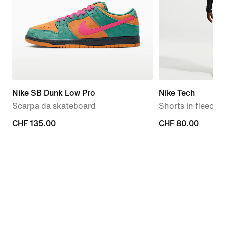
Nike SB Dunk Low Pro
Nike Tech
Scarpa da skateboard
Shorts in fleece
CHF
CHF 135.00
CHF
CHF 80.00
135.00
80.00