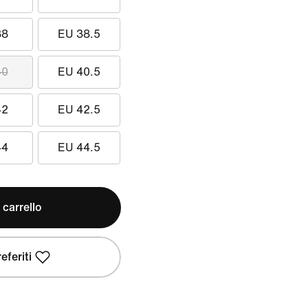
38
EU 38.5
40
EU 40.5
42
EU 42.5
44
EU 44.5
 carrello
eferiti