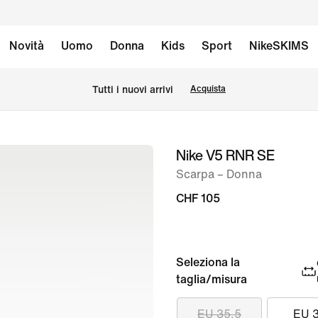
Novità
Uomo
Donna
Kids
Sport
NikeSKIMS
Tutti i nuovi arrivi
Acquista
Nike V5 RNR SE
immagine
1
Scarpa – Donna
di
CHF 105
8
Seleziona la
taglia/misura
EU 35.5
EU 