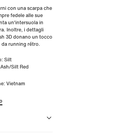
giorni con una scarpa che
mpre fedele alle sue
ta un'intersuola in
 Inoltre, i dettagli
oosh 3D donano un tocco
 da running rétro.
o:
Silt
Ash/Silt Red
ne: Vietnam
to