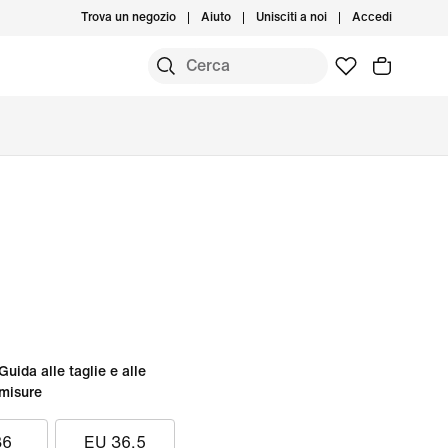
Trova un negozio
Aiuto
Unisciti a noi
Accedi
Guida alle taglie e alle
misure
36
EU 36.5