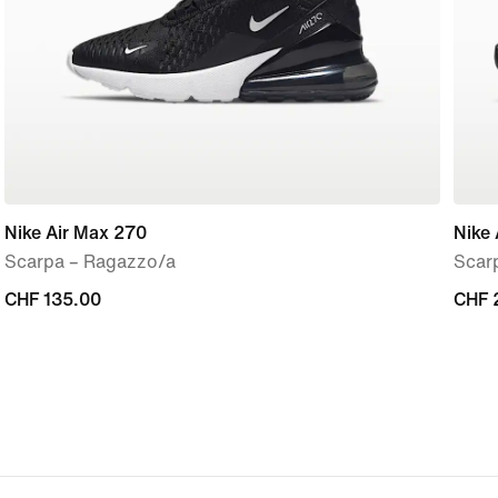
Nike Air Max 270
Nike 
Scarpa – Ragazzo/a
Scar
CHF
CHF 135.00
CHF
CHF 
135.00
220.