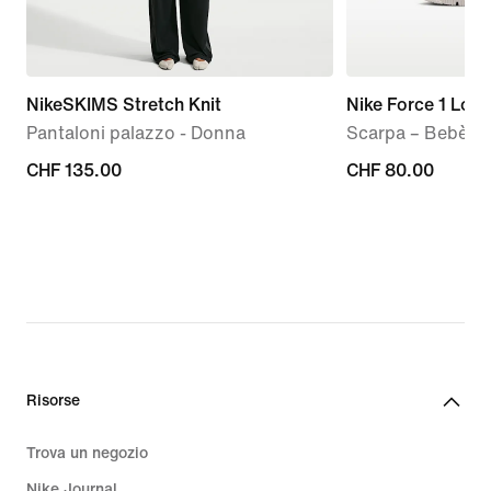
NikeSKIMS Stretch Knit
Nike Force 1 Low
Pantaloni palazzo - Donna
Scarpa – Bebè e
CHF
CHF 135.00
CHF
CHF 80.00
135.00
80.00
Risorse
Trova un negozio
Nike Journal