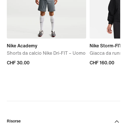
Nike Academy
Nike Storm-FIT S
Shorts da calcio Nike Dri-FIT – Uomo
Giacca da runnin
CHF
CHF 30.00
CHF
CHF 160.00
30.00
160.00
Risorse