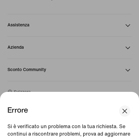
Assistenza
Azienda
Sconto Community
Svizzera
Errore
©
2026
Nike, Inc. Tutti i diritti riservati
We think you are in United States.
Guide
Update your location?
Si è verificato un problema con la tua richiesta. Se
Condizioni d'uso
continui a riscontrare problemi, prova ad aggiornare
Condizioni di vendita