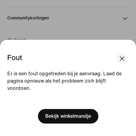
Communitykortingen
België
Fout
©
2026
Nike, Inc. Alle rechten voorbehouden
We think you are in United States.
Handleidingen
Update your location?
Er is een fout opgetreden bij je aanvraag. Laad de
Gebruiksvoorwaarden
pagina opnieuw als het probleem zich blijft
Verkoopvoorwaarden
voordoen.
Bedrijfsgegevens
België
United States
Privacy- en cookiebeleid
[ Code: D1B61E47 ]
Privacy- en cookie-instellingen
Bekijk winkelmandje