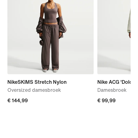
NikeSKIMS Stretch Nylon
Nike ACG 'Dolomit
Oversized damesbroek
Damesbroek
€ 144,99
€ 144,99
€ 99,99
€ 99,99