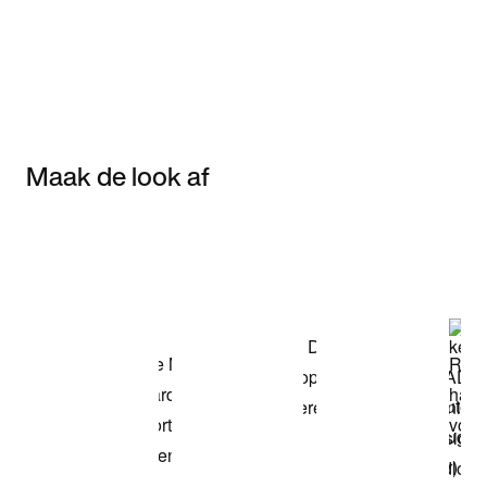
Maak de look af
Item 3 of 3