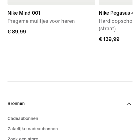
Nike Mind 001
Nike Pegasus 42
Pregame muiltjes voor heren
Hardloopschoen
(straat)
€ 89,99
€ 89,99
€ 139,99
€ 139,99
Bronnen
Cadeaubonnen
Zakelijke cadeaubonnen
Zoek een store