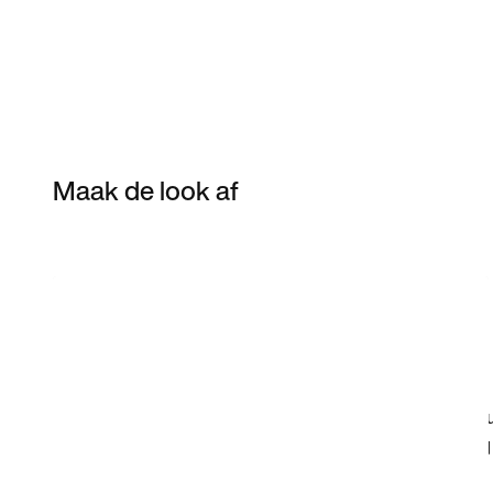
Maak de look af
Item 3 of 10
Shop het model