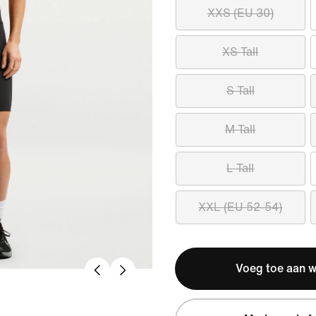
XXS (EU 30)
XS Tall
S Tall
M Tall
L Tall
XXL (EU 52-54)
Voeg toe aan 