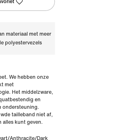
avoriet
an materiaal met meer
e polyestervezels
zweet. We hebben onze
kt met
ogie. Het middelzware,
squatbestendig en
en ondersteuning.
de tailleband niet af,
n alles kunt geven.
art/Anthracite/Dark