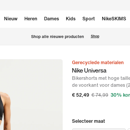
Nieuw
Heren
Dames
Kids
Sport
NikeSKIMS
Shop alle nieuwe producten
Shop
Gerecyclede materialen
afbeelding
Nike Universa
1
Bikershorts met hoge tail
van
de voorkant voor dames (
9
€ 52,49
€ 74,99
30% kor
Selecteer maat