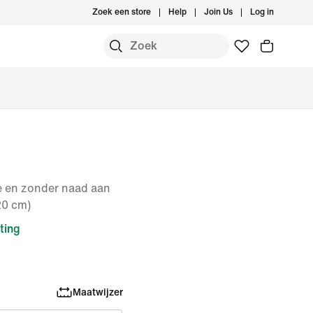
Zoek een store
Help
Join Us
Log in
le en zonder naad aan
20 cm)
ting
Maatwijzer