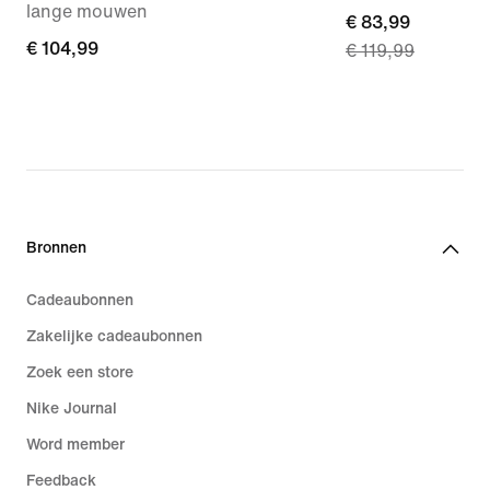
lange mouwen
current
€ 83,99
€ 104,99
€ 104,99
€ 119,99
price
€ 83,99,
original
price
€ 119,99
Bronnen
Cadeaubonnen
Zakelijke cadeaubonnen
Zoek een store
Nike Journal
Word member
Feedback