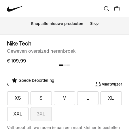
Shop alle nieuwe producten
Shop
Nike Tech
Geweven oversized herenbroek
€ 109,99
Goede beoordeling
Selecteer maat
Maatwijzer
XS
S
M
L
XL
XXL
3XL
Valt groot uit; we raden je aan een maat kleiner te bestellen