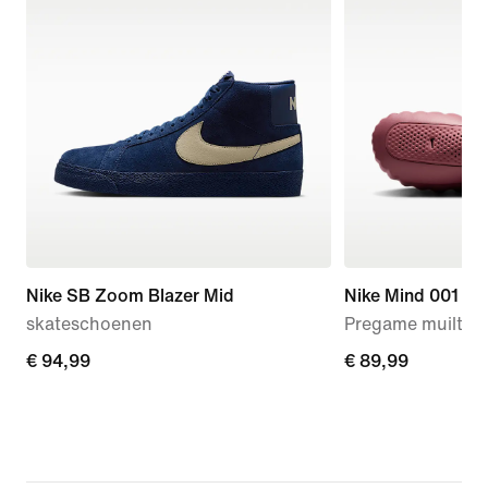
Nike SB Zoom Blazer Mid
Nike Mind 001
skateschoenen
Pregame muiltjes
€ 94,99
€ 94,99
€ 89,99
€ 89,99