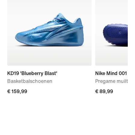
KD19 'Blueberry Blast'
Nike Mind 001
Basketbalschoenen
Pregame muiltjes
€ 159,99
€ 159,99
€ 89,99
€ 89,99