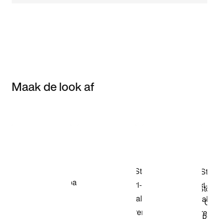
Maak de look af
Item 3 of 3