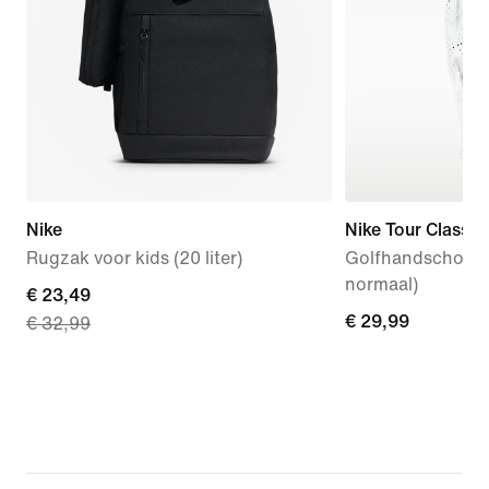
Nike
Nike Tour Classic
Rugzak voor kids (20 liter)
Golfhandschoen v
normaal)
current
€ 23,49
€ 29,99
€ 29,99
€ 32,99
price
€ 23,49,
original
price
€ 32,99