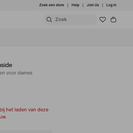
Zoek een store
Help
Join Us
Log in
nside
en voor dames
bij het laden van deze
uw.