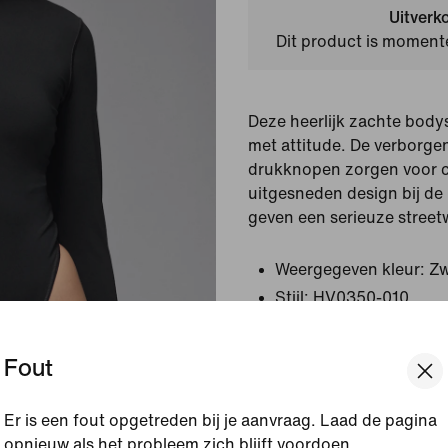
Uitverk
Dit product is momente
Deze heerlijk zachte bodys
met attitude. De verborgen
drukknopen zorgen voor c
uitgesneden design bij de
geven een serieuze streetw
Weergegeven kleur:
Zw
Stijl:
HV0350-010
Bekijk productgegevens
Fout
Maat en pasvorm
Er is een fout opgetreden bij je aanvraag. Laad de pagina
opnieuw als het probleem zich blijft voordoen.