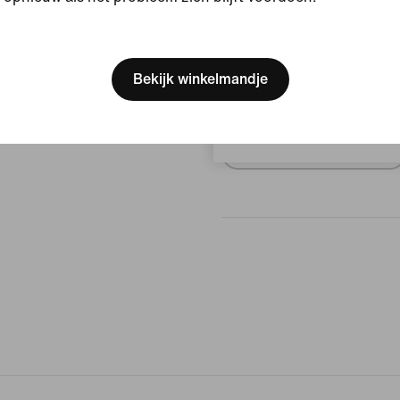
[ Code: D1B61E47 ]
Beoordelingen (Fout)
We think you are in United 
Update your location?
Bekijk winkelmandje
Geen beoor
België
Schrijf een beoordeling