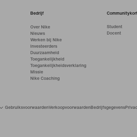
Bedrijf
Communitykort
Student
Over Nike
Docent
Nieuws
Werken bij Nike
Investeerders
Duurzaamheid
Toegankelijkheid
Toegankelijkheidsverklaring
Missie
Nike Coaching
Gebruiksvoorwaarden
Verkoopvoorwaarden
Bedrijfsgegevens
Priva