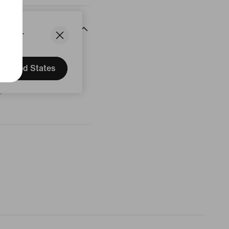
States.
delingen
United States