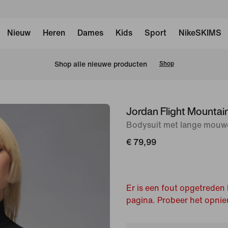
Nieuw
Heren
Dames
Kids
Sport
NikeSKIMS
Shop alle nieuwe producten
Shop
Jordan Flight Mountai
afbeelding
1
Bodysuit met lange mouw
van
€ 79,99
8
Er is een fout opgetreden 
pagina. Probeer het opnie