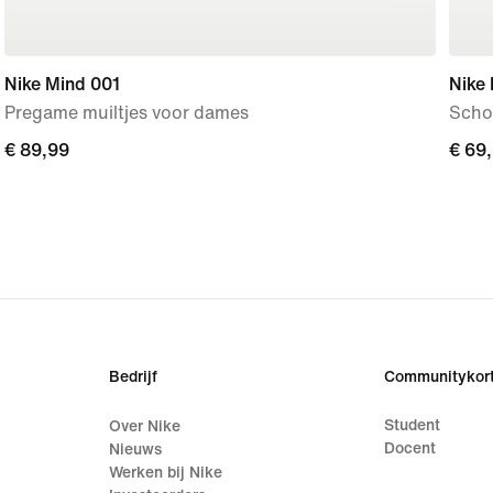
Nike Mind 001
Nike 
Pregame muiltjes voor dames
Scho
€ 89,99
€ 89,99
€ 69
€ 69
Bedrijf
Communitykort
Student
Over Nike
Docent
Nieuws
Werken bij Nike