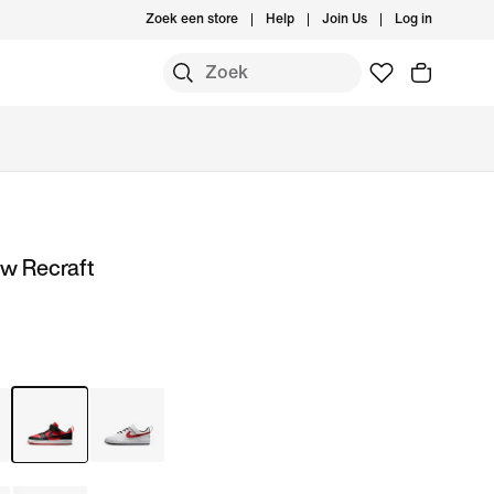
Zoek een store
Help
Join Us
Log in
ow Recraft