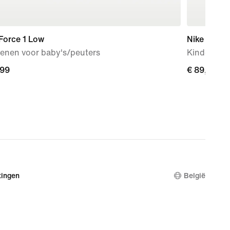
Force 1 Low
Nike P-60
enen voor baby's/peuters
Kindersch
,99
,99
€ 89,99
€ 89,99
ingen
België