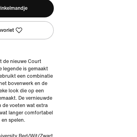
winkelmandje
avoriet
et de nieuwe Court
 legende is gemaakt
ebruikt een combinatie
 het bovenwerk en de
eke look die op een
gemaakt. De vernieuwde
 de voeten wat extra
 wat langer comfortabel
 en spelen.
iversity Red/Wit/Zwart