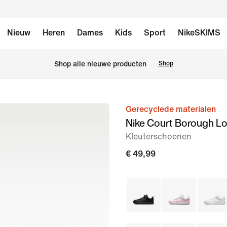
Nieuw
Heren
Dames
Kids
Sport
NikeSKIMS
Shop alle nieuwe producten
Shop
Gerecyclede materialen
afbeelding
Nike Court Borough L
1
Kleuterschoenen
van
10
€ 49,99