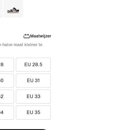
Maatwijzer
n halve maat kleiner te
28
EU 28.5
30
EU 31
32
EU 33
34
EU 35