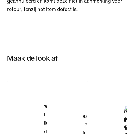
geannuleerd en komt deze niet in aanmerking voor
retour, tenzij het item defect is.
Maak de look af
Item 3 of 3
Shop het model