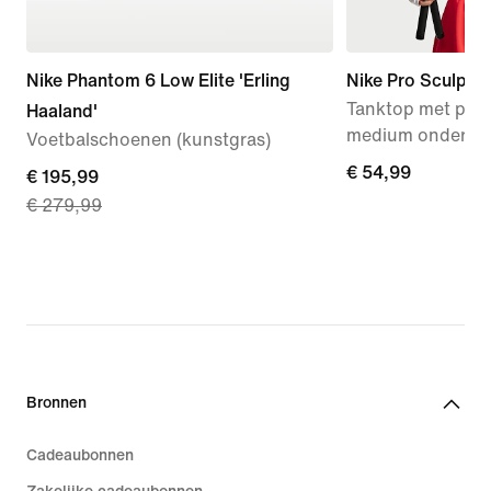
Nike Phantom 6 Low Elite 'Erling
Nike Pro Sculpt
Tanktop met pad
Haaland'
medium onderst
Voetbalschoenen (kunstgras)
€ 54,99
€ 54,99
current
€ 195,99
€ 279,99
price
€ 195,99,
original
price
€ 279,99
Bronnen
Cadeaubonnen