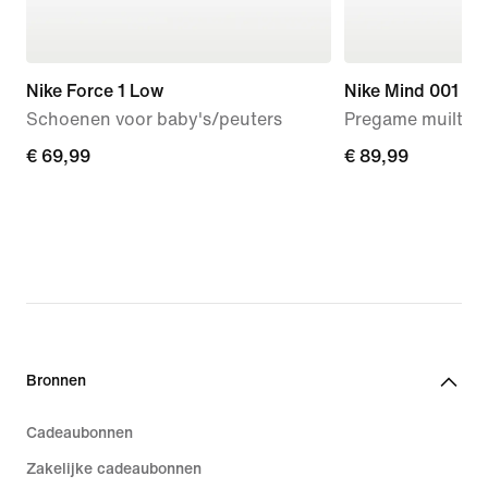
Nike Force 1 Low
Nike Mind 001
Schoenen voor baby's/peuters
Pregame muiltjes
€ 69,99
€ 69,99
€ 89,99
€ 89,99
Bronnen
Cadeaubonnen
Zakelijke cadeaubonnen