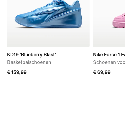
KD19 'Blueberry Blast'
Nike Force 1 Eas
Basketbalschoenen
Schoenen voor b
€ 159,99
€ 159,99
€ 69,99
€ 69,99