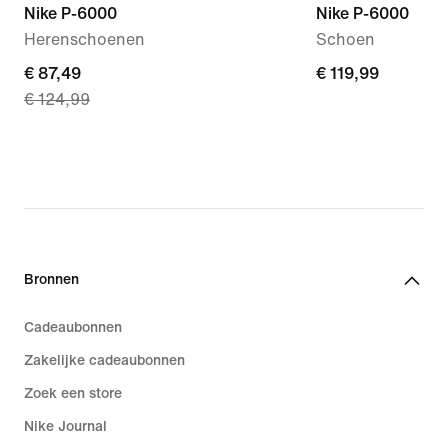
Nike P-6000
Nike P-6000
Herenschoenen
Schoen
current
€ 87,49
€ 119,99
€ 119,99
€ 124,99
price
€ 87,49,
original
price
€ 124,99
Bronnen
Cadeaubonnen
Zakelijke cadeaubonnen
Zoek een store
Nike Journal