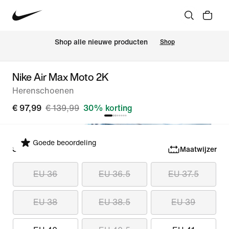
Shop alle nieuwe producten
Shop
Nike Air Max Moto 2K
Herenschoenen
€ 97,99
€ 139,99
30% korting
Goede beoordeling
Selecteer maat
Maatwijzer
EU 36
EU 36.5
EU 37.5
EU 38
EU 38.5
EU 39