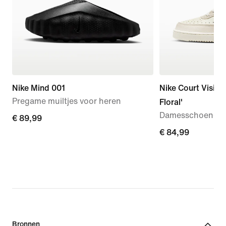
Nike Mind 001
Nike Court Vision
Pregame muiltjes voor heren
Floral'
Damesschoenen
€ 89,99
€ 89,99
€ 84,99
€ 84,99
Bronnen